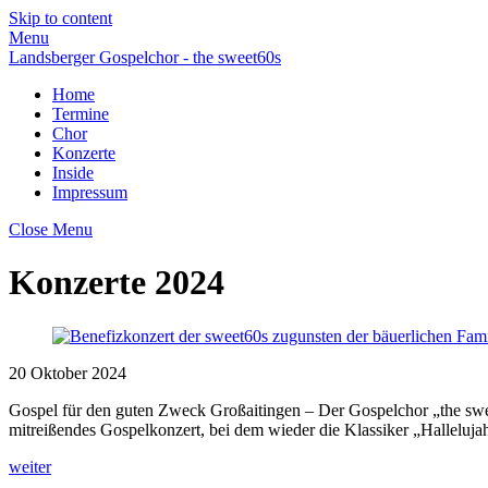
Skip to content
Menu
Landsberger Gospelchor - the sweet60s
Home
Termine
Chor
Konzerte
Inside
Impressum
Close Menu
Konzerte 2024
20
Oktober
2024
Gospel für den guten Zweck Großaitingen – Der Gospelchor „the swee
mitreißendes Gospelkonzert, bei dem wieder die Klassiker „Hallelu
weiter