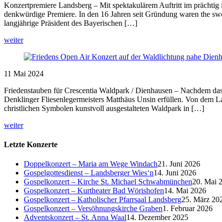
Konzertpremiere Landsberg – Mit spektakulärem Auftritt im prächtig 
denkwürdige Premiere. In den 16 Jahren seit Gründung waren the swe
langjährige Präsident des Bayerischen […]
weiter
11
Mai
2024
Friedenstauben für Crescentia Waldpark / Dienhausen – Nachdem das
Denklinger Fliesenlegermeisters Matthäus Unsin erfüllen. Von dem 
christlichen Symbolen kunstvoll ausgestalteten Waldpark in […]
weiter
Letzte Konzerte
Doppelkonzert – Maria am Wege Windach
21. Juni 2026
Gospelgottesdienst – Landsberger Wies‘n
14. Juni 2026
Gospelkonzert – Kirche St. Michael Schwabmünchen
20. Mai 
Gospelkonzert – Kurtheater Bad Wörishofen
14. Mai 2026
Gospelkonzert – Katholischer Pfarrsaal Landsberg
25. März 20
Gospelkonzert – Versöhnungskirche Graben
1. Februar 2026
Adventskonzert – St. Anna Waal
14. Dezember 2025