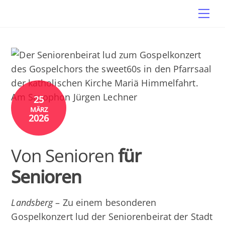
Skip
Me
to
content
25
MÄRZ
2026
Von Senioren
für
Senioren
Landsberg
– Zu einem besonderen
Gospelkonzert lud der Seniorenbeirat der Stadt