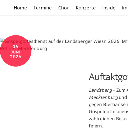
Skip
Home
Termine
Chor
Konzerte
Inside
Im
to
content
14
JUNI
2026
Auftaktgo
Landsberg
– Zum A
Mecklenburg
und
gegen Bierbänke 
Gospelgottesdiens
zahlreichen Besu
feiern.