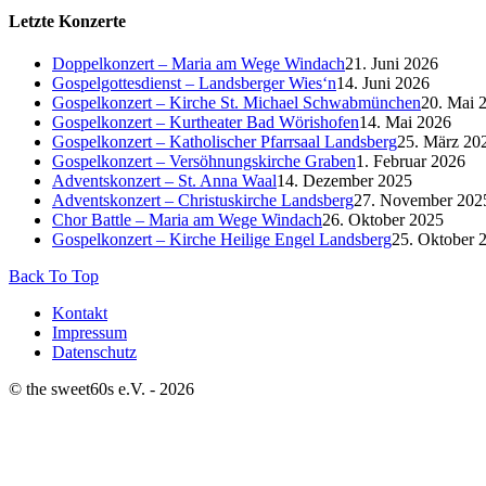
Letzte Konzerte
Doppelkonzert – Maria am Wege Windach
21. Juni 2026
Gospelgottesdienst – Landsberger Wies‘n
14. Juni 2026
Gospelkonzert – Kirche St. Michael Schwabmünchen
20. Mai 
Gospelkonzert – Kurtheater Bad Wörishofen
14. Mai 2026
Gospelkonzert – Katholischer Pfarrsaal Landsberg
25. März 20
Gospelkonzert – Versöhnungskirche Graben
1. Februar 2026
Adventskonzert – St. Anna Waal
14. Dezember 2025
Adventskonzert – Christuskirche Landsberg
27. November 202
Chor Battle – Maria am Wege Windach
26. Oktober 2025
Gospelkonzert – Kirche Heilige Engel Landsberg
25. Oktober 
Back To Top
Kontakt
Impressum
Datenschutz
© the sweet60s e.V. - 2026