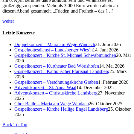
am 6. April berührte das Publikum sehr und veranlasste es,
großzügig zu spenden. Mehr als 3.000 Euro wurden allein an
diesem Abend gesammelt. „Frieden und Freiheit – das […]
weiter
Letzte Konzerte
Doppelkonzert – Maria am Wege Windach
21. Juni 2026
Gospelgottesdienst – Landsberger Wies‘n
14. Juni 2026
Gospelkonzert – Kirche St. Michael Schwabmünchen
20. Mai
2026
Gospelkonzert – Kurtheater Bad Wörishofen
14. Mai 2026
Gospelkonzert – Katholischer Pfarrsaal Landsberg
25. März
2026
Gospelkonzert – Versöhnungskirche Graben
1. Februar 2026
Adventskonzert – St. Anna Waal
14. Dezember 2025
Adventskonzert – Christuskirche Landsberg
27. November
2025
Chor Battle – Maria am Wege Windach
26. Oktober 2025
Gospelkonzert – Kirche Heilige Engel Landsberg
25. Oktober
2025
Back To Top