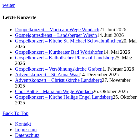
weiter
Letzte Konzerte
Doppelkonzert – Maria am Wege Windach
21. Juni 2026
Gospelgottesdienst – Landsberger Wies‘n
14. Juni 2026
Gospelkonzert – Kirche St. Michael Schwabmünchen
20. Mai
2026
Gospelkonzert – Kurtheater Bad Wörishofen
14. Mai 2026
Gospelkonzert – Katholischer Pfarrsaal Landsberg
25. März
2026
Gospelkonzert – Versöhnungskirche Graben
1. Februar 2026
Adventskonzert – St. Anna Waal
14. Dezember 2025
Adventskonzert – Christuskirche Landsberg
27. November
2025
Chor Battle – Maria am Wege Windach
26. Oktober 2025
Gospelkonzert – Kirche Heilige Engel Landsberg
25. Oktober
2025
Back To Top
Kontakt
Impressum
Datenschutz