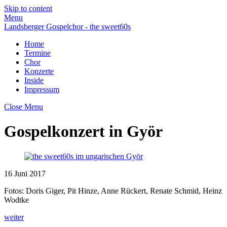
Skip to content
Menu
Landsberger Gospelchor - the sweet60s
Home
Termine
Chor
Konzerte
Inside
Impressum
Close Menu
Gospelkonzert in Györ
16
Juni
2017
Fotos: Doris Giger, Pit Hinze, Anne Rückert, Renate Schmid, Heinz
Wodtke
weiter