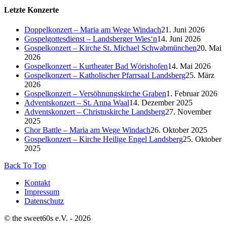
Letzte Konzerte
Doppelkonzert – Maria am Wege Windach
21. Juni 2026
Gospelgottesdienst – Landsberger Wies‘n
14. Juni 2026
Gospelkonzert – Kirche St. Michael Schwabmünchen
20. Mai
2026
Gospelkonzert – Kurtheater Bad Wörishofen
14. Mai 2026
Gospelkonzert – Katholischer Pfarrsaal Landsberg
25. März
2026
Gospelkonzert – Versöhnungskirche Graben
1. Februar 2026
Adventskonzert – St. Anna Waal
14. Dezember 2025
Adventskonzert – Christuskirche Landsberg
27. November
2025
Chor Battle – Maria am Wege Windach
26. Oktober 2025
Gospelkonzert – Kirche Heilige Engel Landsberg
25. Oktober
2025
Back To Top
Kontakt
Impressum
Datenschutz
© the sweet60s e.V. - 2026