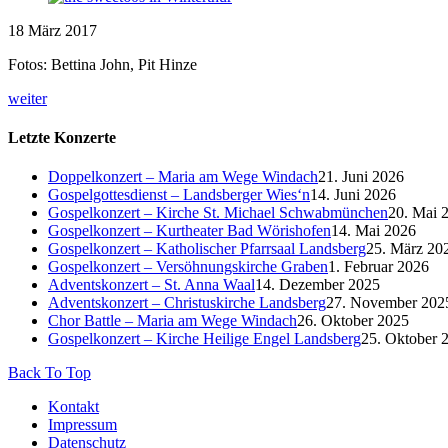
18
März
2017
Fotos: Bettina John, Pit Hinze
weiter
Letzte Konzerte
Doppelkonzert – Maria am Wege Windach
21. Juni 2026
Gospelgottesdienst – Landsberger Wies‘n
14. Juni 2026
Gospelkonzert – Kirche St. Michael Schwabmünchen
20. Mai 
Gospelkonzert – Kurtheater Bad Wörishofen
14. Mai 2026
Gospelkonzert – Katholischer Pfarrsaal Landsberg
25. März 20
Gospelkonzert – Versöhnungskirche Graben
1. Februar 2026
Adventskonzert – St. Anna Waal
14. Dezember 2025
Adventskonzert – Christuskirche Landsberg
27. November 202
Chor Battle – Maria am Wege Windach
26. Oktober 2025
Gospelkonzert – Kirche Heilige Engel Landsberg
25. Oktober 
Back To Top
Kontakt
Impressum
Datenschutz