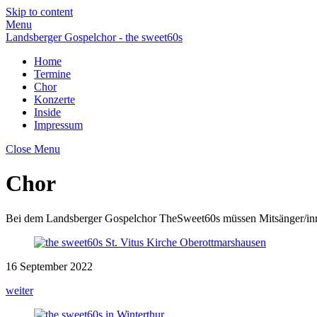
Skip to content
Menu
Landsberger Gospelchor - the sweet60s
Home
Termine
Chor
Konzerte
Inside
Impressum
Close Menu
Chor
Bei dem Landsberger Gospelchor TheSweet60s müssen Mitsänger/innen
16
September
2022
weiter