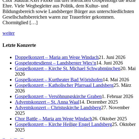
Chor Stadtrat Axel Flörke mit drei feierlichen Gospelsongs die letzte
Ehre. Viele Wegbegleiter aus Politik, dem Kultur- und
Bildungsbereich sowie Landsberger Bürger aus unterschiedlichsten
Gesellschaftsbereichen waren zur Trauerfeier gekommen.
Chormitglied […]
weiter
Letzte Konzerte
Doppelkonzert – Maria am Wege Windach
21. Juni 2026
Gospelgottesdienst – Landsberger Wies‘n
14. Juni 2026
Gospelkonzert – Kirche St. Michael Schwabmünchen
20. Mai
2026
Gospelkonzert – Kurtheater Bad Wörishofen
14. Mai 2026
Gospelkonzert – Katholischer Pfarrsaal Landsberg
25. März
2026
Gospelkonzert – Versöhnungskirche Graben
1. Februar 2026
Adventskonzert – St. Anna Waal
14. Dezember 2025
Adventskonzert – Christuskirche Landsberg
27. November
2025
Chor Battle – Maria am Wege Windach
26. Oktober 2025
Gospelkonzert – Kirche Heilige Engel Landsberg
25. Oktober
2025