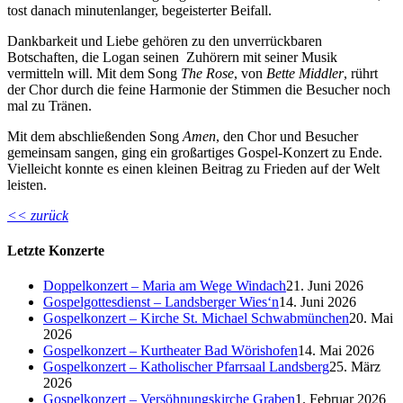
tost danach minutenlanger, begeisterter Beifall.
Dankbarkeit und Liebe gehören zu den unverrückbaren
Botschaften, die Logan seinen Zuhörern mit seiner Musik
vermitteln will. Mit dem Song
The Rose
, von
Bette Middler
, rührt
der Chor durch die feine Harmonie der Stimmen die Besucher noch
mal zu Tränen.
Mit dem abschließenden Song
Amen
, den Chor und Besucher
gemeinsam sangen, ging ein großartiges Gospel-Konzert zu Ende.
Vielleicht konnte es einen kleinen Beitrag zu Frieden auf der Welt
leisten.
<< zurück
Letzte Konzerte
Doppelkonzert – Maria am Wege Windach
21. Juni 2026
Gospelgottesdienst – Landsberger Wies‘n
14. Juni 2026
Gospelkonzert – Kirche St. Michael Schwabmünchen
20. Mai
2026
Gospelkonzert – Kurtheater Bad Wörishofen
14. Mai 2026
Gospelkonzert – Katholischer Pfarrsaal Landsberg
25. März
2026
Gospelkonzert – Versöhnungskirche Graben
1. Februar 2026