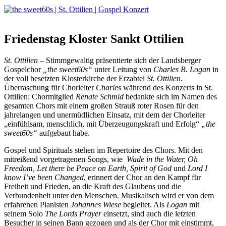
Friedenstag
Kloster Sankt Ottilien
St. Ottilien
– Stimmgewaltig präsentierte sich der Landsberger
Gospelchor
„the sweet60s“
unter Leitung von
Charles B. Logan
in
der voll besetzten Klosterkirche der Erzabtei
St. Ottilien
.
Überraschung für Chorleiter
Charles
während des Konzerts in St.
Ottilien: Chormitglied
Renate Schmid
bedankte sich im Namen des
gesamten Chors mit einem großen Strauß roter Rosen für den
jahrelangen und unermüdlichen Einsatz, mit dem der Chorleiter
„einfühlsam, menschlich, mit Überzeugungskraft und Erfolg“
„the
sweet60s“
aufgebaut habe.
Gospel und Spirituals stehen im Repertoire des Chors. Mit den
mitreißend vorgetragenen Songs, wie
Wade in the Water, Oh
Freedom, Let there be Peace on Earth, Spirit of God
und
Lord I
know I’ve been Changed
, erinnert der Chor an den Kampf für
Freiheit und Frieden, an die Kraft des Glaubens und die
Verbundenheit unter den Menschen. Musikalisch wird er von dem
erfahrenen Pianisten
Johannes Wiese
begleitet. Als
Logan
mit
seinem Solo
The Lords Prayer
einsetzt, sind auch die letzten
Besucher in seinen Bann gezogen und als der Chor mit einstimmt,