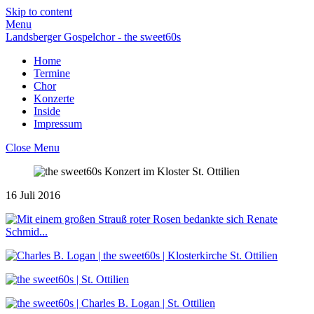
Skip to content
Menu
Landsberger Gospelchor - the sweet60s
Home
Termine
Chor
Konzerte
Inside
Impressum
Close Menu
16
Juli
2016