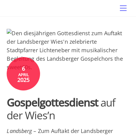
Skip
Me
to
content
6
APRIL
2025
Gospelgottesdienst
auf
der Wies’n
Landsberg
– Zum Auftakt der Landsberger