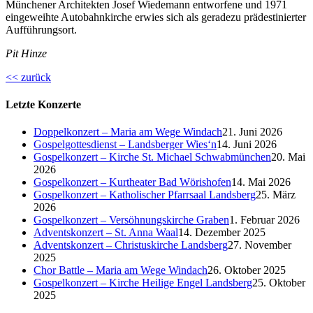
Münchener Architekten Josef Wiedemann entworfene und 1971
eingeweihte Autobahnkirche erwies sich als geradezu prädestinierter
Aufführungsort.
Pit Hinze
<< zurück
Letzte Konzerte
Doppelkonzert – Maria am Wege Windach
21. Juni 2026
Gospelgottesdienst – Landsberger Wies‘n
14. Juni 2026
Gospelkonzert – Kirche St. Michael Schwabmünchen
20. Mai
2026
Gospelkonzert – Kurtheater Bad Wörishofen
14. Mai 2026
Gospelkonzert – Katholischer Pfarrsaal Landsberg
25. März
2026
Gospelkonzert – Versöhnungskirche Graben
1. Februar 2026
Adventskonzert – St. Anna Waal
14. Dezember 2025
Adventskonzert – Christuskirche Landsberg
27. November
2025
Chor Battle – Maria am Wege Windach
26. Oktober 2025
Gospelkonzert – Kirche Heilige Engel Landsberg
25. Oktober
2025