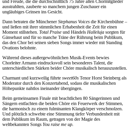
und Freude, die die durchschnittlich 75 Jahre alten Chormitglieder
ausstrahlten, zauberte so manchem jungen Zuschauer ein
ungläubiges Grinsen ins Gesicht.
Dann betraten die Münchener
Stephanus Voices
die Kirchenbühne –
und ließen mit ihrer stimmlichen Erhabenheit die Zeit für einen
Moment stillstehen.
Total Praise
und Händels
Halleluja
sorgten für
Gänsehaut und für so manche Träne der Rührung beim Publikum,
das den Chor bei seinen sieben Songs immer wieder mit Standing
Ovations belohnte.
Während dieses außergewöhnlichen Musik-Events bewies
Chorleiter Armann eindrucksvoll sein besonderes Talent, die
unterschiedlichen Stärken beider Chöre musikalisch herauszustellen.
Charmant und kurzweilig führte
sweet60s
Tenor Horst Steinberg als
Moderator durch den Konzertabend, sodass die musikalischen
Höhepunkte nahtlos ineinander übergingen.
Beim gemeinsamen Finale mit beachtlichen 80 Sängerinnen und
Sängern entfachten die beiden Chöre ein Feuerwerk der Stimmen,
die harmonisch zu einem fulminanten Klangkörper verschmolzen.
Und plötzlich schwebte eine Stimmung tiefer Verbundenheit mit
dem Publikum im Raum, getragen von der Magie des
weltbekannten Songs
You raise me up
.