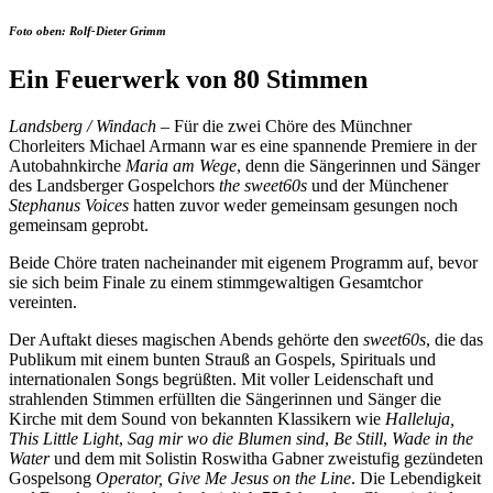
Foto oben: Rolf-Dieter Grimm
Ein Feuerwerk
von 80 Stimmen
Landsberg / Windach
– Für die zwei Chöre des Münchner
Chorleiters Michael Armann war es eine spannende Premiere in der
Autobahnkirche
Maria am Wege
, denn die Sängerinnen und Sänger
des Landsberger Gospelchors
the sweet60s
und der Münchener
Stephanus Voices
hatten zuvor weder gemeinsam gesungen noch
gemeinsam geprobt.
Beide Chöre traten nacheinander mit eigenem Programm auf, bevor
sie sich beim Finale zu einem stimmgewaltigen Gesamtchor
vereinten.
Der Auftakt dieses magischen Abends gehörte den
sweet60s
, die das
Publikum mit einem bunten Strauß an Gospels, Spirituals und
internationalen Songs begrüßten. Mit voller Leidenschaft und
strahlenden Stimmen erfüllten die Sängerinnen und Sänger die
Kirche mit dem Sound von bekannten Klassikern wie
Halleluja,
This Little Light
,
Sag mir wo die Blumen sind
,
Be Still
,
Wade in the
Water
und dem mit Solistin Roswitha Gabner zweistufig gezündeten
Gospelsong
Operator, Give Me Jesus on the Line
. Die Lebendigkeit