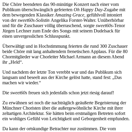
Die Chöre beendeten das 90-minütige Konzert nach einer vom
Publikum überschwänglich gefeierten
Oh Happy Day
-Zugabe mit
dem bewegenden Klassiker
Amazing Grace,
gefühlvoll intoniert
von der
sweet60s-Solistin
Angelika Forster-Walter. Unüberhörbar
und für die Zuschauer völlig überraschend, sorgte
sweet60s-
Tenor
Jürgen Lechner zum Ende des Songs mit seinem Dudelsack für
einen unvergesslichen Schlusspunkt.
Überwältigt und in Hochstimmung feierten die rund 300 Zuschauer
beide Chöre mit lang anhaltendem frenetischen Applaus. Für die 80
Chormitglieder war Chorleiter Michael Armann an diesem Abend
ihr „Held“.
Und nachdem der letzte Ton verebbt war und das Publikum sich
langsam und beseelt aus der Kirche gelöst hatte, stand fest: „Das
machen wir wieder.“
Die
sweet60s
freuen sich jedenfalls schon jetzt riesig darauf!
Zu erwähnen sei noch die nachträglich geäußerte Begeisterung der
Münchner Choristen über die außergewöhnliche Kirche mit ihrer
zeltartigen Architektur. Sie hätten beim erstmaligen Betreten sofort
ein wohliges Gefühl von Leichtigkeit und Geborgenheit empfunden.
Da kann der ortskundige Betrachter nur zustimmen. Die vom