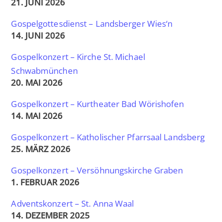
21. JUNI 2026
Wegbegleiter aus Politik, dem Kultur- und
Bildungsbereich sowie Landsberger
Gospelgottesdienst – Landsberger Wies‘n
Bürger aus unterschiedlichsten
14. JUNI 2026
Gesellschaftsbereichen waren zur
Gospelkonzert – Kirche St. Michael
Trauerfeier gekommen. Chormitglied […]
Schwabmünchen
20. MAI 2026
weiter
Gospelkonzert – Kurtheater Bad Wörishofen
14. MAI 2026
Gospelkonzert – Katholischer Pfarrsaal Landsberg
25. MÄRZ 2026
Gospelkonzert – Versöhnungskirche Graben
1. FEBRUAR 2026
Adventskonzert – St. Anna Waal
14. DEZEMBER 2025